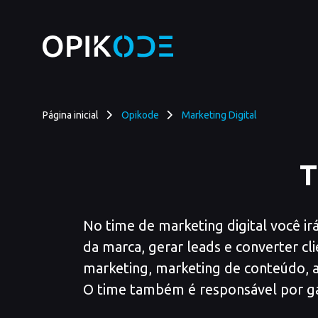
Marketing Digital - Opikode
内容へスキップ
Página inicial
Opikode
Marketing Digital
T
No time de marketing digital você ir
da marca, gerar leads e converter clie
marketing, marketing de conteúdo, 
O time também é responsável por ga